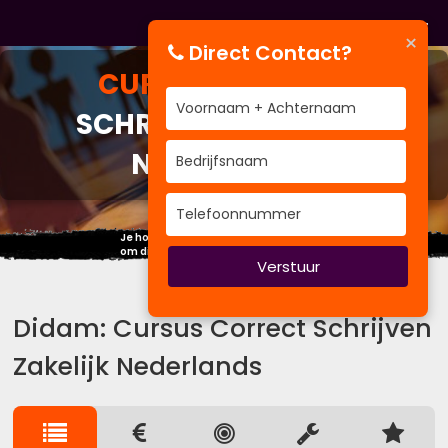
×
Direct Contact?
CURSUS
CORRECT
SCHRIJVEN ZAKELIJK
NEDERLANDS
Je hoeft geen ander mens te worden,
om dingen eens anders aan te pakken.
Verstuur
Didam: Cursus Correct Schrijven
Zakelijk Nederlands