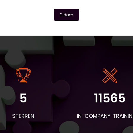
Didam
5
11565
angrijke informatie: - De instaptoets en intakeformulieren wo
r BV&T aangeleverd. - Voor de eerste les worden de boeken 
STERREN
IN-COMPANY TRAINI
 deelnemers en woordentrainers per post verstuurd. Neem d
mee naar de eerste les en geef ze aan de deelnemers. Apar
hiervan wordt een envelop verstuurd met naambordjes,