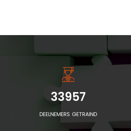
INSIDE INFORMATIE
33957
Bel
doo
DEELNEMERS GETRAIND
de