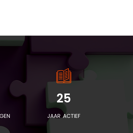
25
rden
voor
NGEN
JAAR ACTIEF
eze
t