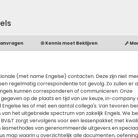
els
Aanvragen
Kennis moet Beklijven
Ma
rnationale (met name Engelse) contacten. Deze zijn niet m
n regelmatig correspondentie tot gevolg. Zo zullen er al
lijk Engels kunnen corresponderen of communiceren. Onze
gegeven op de plaats en tijd van uw keuze, in-company o
el Engelse les of met een aantal collega's. Van tevoren b
van het uitgebreide spectrum van zakelijk Engels. We b
 BV&T zorgt vervolgens voor een lessenpakket met kwalit
 lesmethodes van gerenommeerde uitgevers en speciaal
sus map waarin u overzichtelijk alle documenten, oefeni