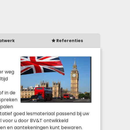
atwerk
Referenties
eer weg
tijd
f in de
espreken
epalen
atief goed lesmateriaal passend bij uw
 voor u door BV&T ontwikkeld
ngen en aantekeningen kunt bewaren.