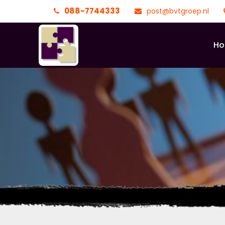
088-7744333
post@bvtgroep.nl
H