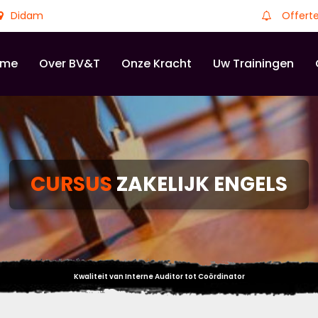
Didam
Offert
ome
Over BV&T
Onze Kracht
Uw Trainingen
CURSUS
ZAKELIJK ENGELS
Kwaliteit van Interne Auditor tot Coördinator