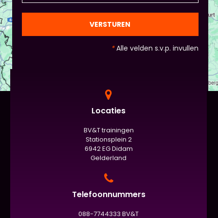
en die van Piet en vervolgens de deelnemers:
gezien de eindpresentaties van 5 minuten de
officiële/vaste werkvorm zijn. Voor beginners is het
VERSTUREN
standaard de presentatie (van 3 minuten, dan
nog met spiekbriefje). - Vergeet het
*
Alle velden s.v.p. invullen
evaluatieformulier niet :)
Locaties
BV&T trainingen
Stationsplein 2
6942 EG Didam
Gelderland
Telefoonnummers
088-7744333 BV&T