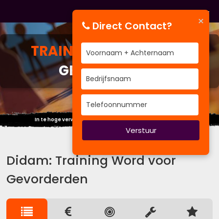
×
Direct Contact?
TRAINING
WORD VOOR
GEVORDERDEN
In te hoge verwachting schuilt de grootste teleurstelling.
Verstuur
Didam: Training Word voor
Gevorderden