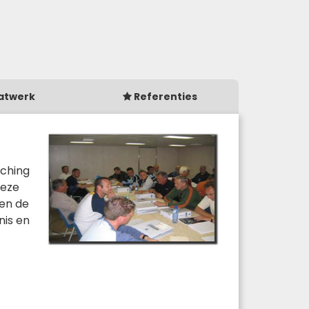
atwerk
Referenties
aching
deze
den de
nis en