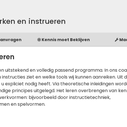
rken en instrueren
Aanvragen
Kennis moet Beklijven
Ma
ueren
een uitstekend en volledig passend programma. In ons co
nstructies ziet en welke tools wij kunnen aanreiken. Uit 
f u expliciet nodig heeft. Via theoretische inleidingen wor
ndige principes uitgelegd. Het leren overbrengen van ken
 werkvormen: bijvoorbeeld door instructietechniek,
rmen en spelvormen.