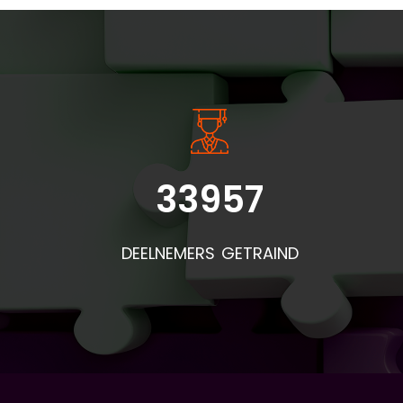
INSIDE INFORMATIE
33957
Bel
doo
DEELNEMERS GETRAIND
de
pr
mat
af
is:
(vo