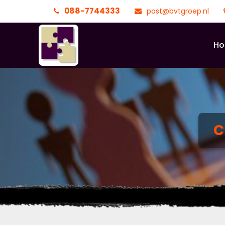
088-7744333
post@bvtgroep.nl
H
C