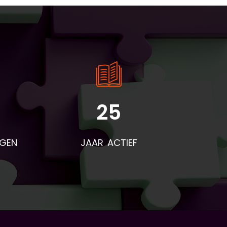
25
rden
voor
NGEN
JAAR ACTIEF
eze
t
end
r na
res
d is
niet