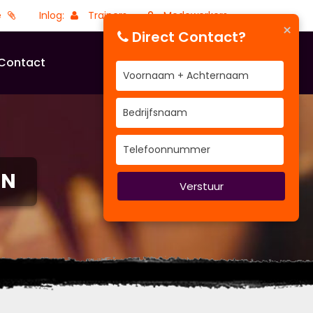
e
Inlog:
Trainers
Medewerkers
×
Direct Contact?
Contact
EN
Verstuur