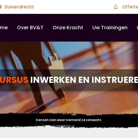
Duivendrecht
Offert
ome
Over BV&T
Onze Kracht
Uw Trainingen
URSUS
INWERKEN EN INSTRUER
Kansen zien waar niemand ze verwacht.