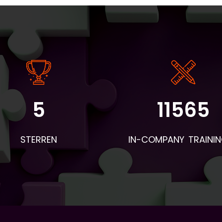
5
11565
angrijke informatie: - De instaptoets en intakeformulieren wo
r BV&T aangeleverd. - Voor de eerste les worden de boeken 
STERREN
IN-COMPANY TRAINI
 deelnemers en woordentrainers per post verstuurd. Neem d
mee naar de eerste les en geef ze aan de deelnemers. Apar
hiervan wordt een envelop verstuurd met naambordjes,
esentielijsten, pennen en evaluatieformulieren. - Voor aanvull
eriaal dat geprint moet worden: vraag BV&T hiervoor. - Stuu
loop van de lessen een bericht naar Piet Brands. Zijn e-mailad
 piet.brands@ah.nl. Hierin geef je aan wat als lesstof behandel
orstellen, onderwerp, wat qua grammatica, etc.) en wie wel/