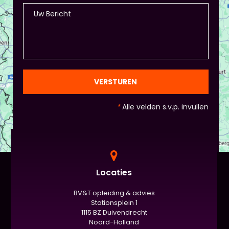
Piet of hij dit wil in plaats van een eindpresentatie
+ zorg ervoor dat de deelnemers wel hun
spreekvaardigheden kunnen laten zien, want hier
draait het uiteindelijk om. - Al deze dingen hoeven
natuurlijk niet, het ligt eraan waar jou voorkeur ligt
en die van Piet en vervolgens de deelnemers:
gezien de eindpresentaties van 5 minuten de
officiële/vaste werkvorm zijn. Voor beginners is het
VERSTUREN
standaard de presentatie (van 3 minuten, dan
nog met spiekbriefje). - Vergeet het
*
Alle velden s.v.p. invullen
evaluatieformulier niet :)
Locaties
BV&T opleiding & advies
Stationsplein 1
1115 BZ Duivendrecht
Noord-Holland