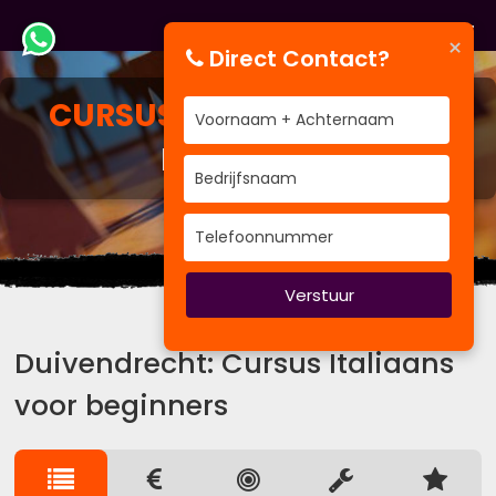
×
Direct Contact?
CURSUS
ITALIAANS VOOR
BEGINNERS
BV&T traint voor Bedrijven
Verstuur
Duivendrecht: Cursus Italiaans
voor beginners