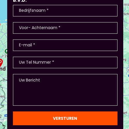
B.V.D.
Dit is bijvoorbeeld in Bleiswijk gedaan: de
deelnemers hebben producten als
winkel/restaurant, verkopen deze en de
teamleiders zijn de kopers of bestellen ze. Hoe
nemen ze de bestelling af? Hoe heten de
producten? - Of in Amsterdam 2 jaar terug: eerst
stellen de deelnemers zich voor (1-2 minuten
presentatie), hier waren ook winkeltjes, maar ook
memory met de producten, ze in categorieën
opdelen (grootte/kleur/soort) en andere spelletjes.
- Als je hierbij je eigen creativiteit in wil zetten is
dat altijd mogelijk! Maar: overleg dit dan wel met
Piet of hij dit wil in plaats van een eindpresentatie
+ zorg ervoor dat de deelnemers wel hun
spreekvaardigheden kunnen laten zien, want hier
draait het uiteindelijk om. - Al deze dingen hoeven
natuurlijk niet, het ligt eraan waar jou voorkeur ligt
en die van Piet en vervolgens de deelnemers:
gezien de eindpresentaties van 5 minuten de
officiële/vaste werkvorm zijn. Voor beginners is het
VERSTUREN
standaard de presentatie (van 3 minuten, dan