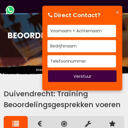
×
Direct Contact?
TRAINING
BEOORDELINGSGESPREKKEN
VOEREN
Stoot je hoofd niet tegen de wolken.
Verstuur
Duivendrecht: Training
Beoordelingsgesprekken voeren