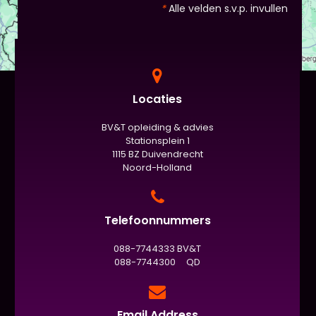
nog met spiekbriefje). - Vergeet het
*
Alle velden s.v.p. invullen
evaluatieformulier niet :)
Locaties
BV&T opleiding & advies
Stationsplein 1
1115 BZ Duivendrecht
Noord-Holland
Telefoonnummers
088-7744333 BV&T
088-7744300 QD
Email Address