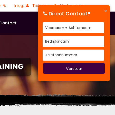
e
Inlog:
Trainers
Medewerkers
×
Direct Contact?
Contact
AINING
Verstuur