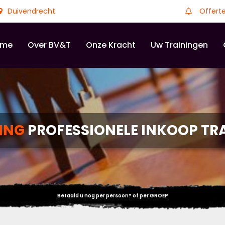
Duivendrecht
Offert
ome
Over BV&T
Onze Kracht
Uw Trainingen
NING
PROFESSIONELE INKOOP TR
Betaald u nog per persoon? of per GROEP