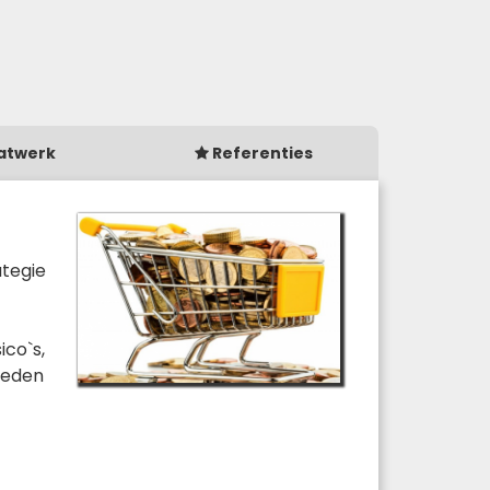
atwerk
Referenties
ategie
ico`s,
gheden