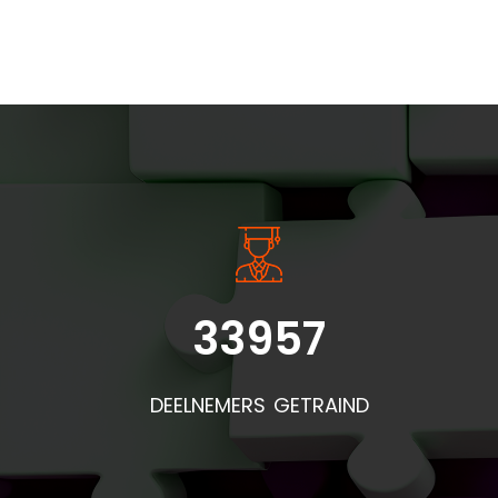
INSIDE INFORMATIE
33957
Bel
doo
DEELNEMERS GETRAIND
de
pr