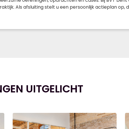
leerzame oefeningen, opdrachten en cases. Bij BVT bent 
raktijk. Als afsluiting stelt u een persoonlijk actieplan op
NGEN UITGELICHT