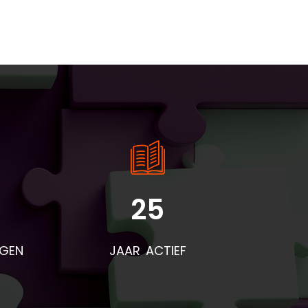
25
rden
voor
NGEN
JAAR ACTIEF
eze
t
end