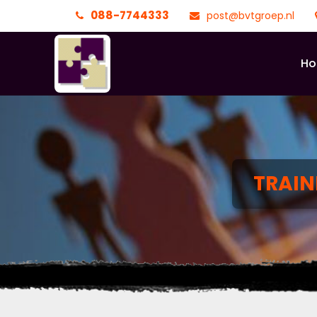
088-7744333
post@bvtgroep.nl
H
TRAI