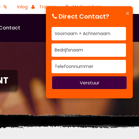
e
Inlog:
Trainers
Medewerkers
×
Direct Contact?
Contact
NT
Verstuur