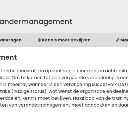
Verandermanagement
Aanvragen
Kennis moet Beklijven
Ma
ment
tilstand is meestal ten opzicht van concurrenten achteruit
kkeld. Om te komen tot een vergaande verandering is ee
llen is meestal, wanneer is een verandering succesvol? Dez
Intake (huidige status), wat wenst de organisatie en deeln
eerdoelen, kennis moet beklijven. Na afloop van de traini
 punten van verandermanagement moet aanpakken en daar