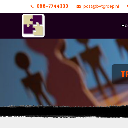
088-7744333
post@bvtgroep.nl
H
T