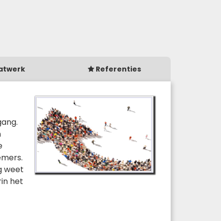
atwerk
Referenties
gang.
n
e
emers.
ng weet
in het