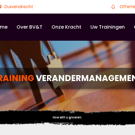
Duivendrecht
Offert
ome
Over BV&T
Onze Kracht
Uw Trainingen
RAINING
VERANDERMANAGEME
Hoe wilt u groeien.