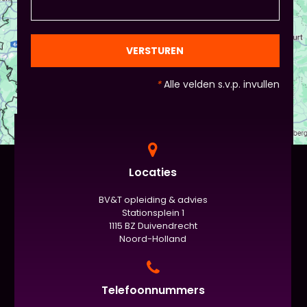
natuurlijk niet, het ligt eraan waar jou voorkeur ligt
en die van Piet en vervolgens de deelnemers:
gezien de eindpresentaties van 5 minuten de
officiële/vaste werkvorm zijn. Voor beginners is het
VERSTUREN
standaard de presentatie (van 3 minuten, dan
nog met spiekbriefje). - Vergeet het
*
Alle velden s.v.p. invullen
evaluatieformulier niet :)
Locaties
BV&T opleiding & advies
Stationsplein 1
1115 BZ Duivendrecht
Noord-Holland
Telefoonnummers