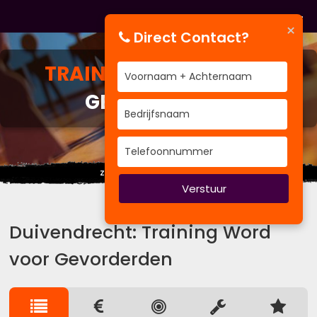
×
Direct Contact?
TRAINING
WORD VOOR
GEVORDERDEN
Ziet u het detail of het geheel?
Verstuur
Duivendrecht: Training Word
voor Gevorderden