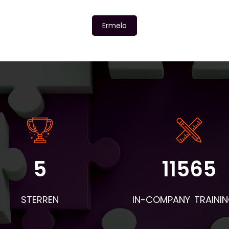
Ermelo
5
11565
angrijke informatie: - De instaptoets en intakeformulieren wo
r BV&T aangeleverd. - Voor de eerste les worden de boeken 
STERREN
IN-COMPANY TRAINI
 deelnemers en woordentrainers per post verstuurd. Neem d
mee naar de eerste les en geef ze aan de deelnemers. Apar
hiervan wordt een envelop verstuurd met naambordjes,