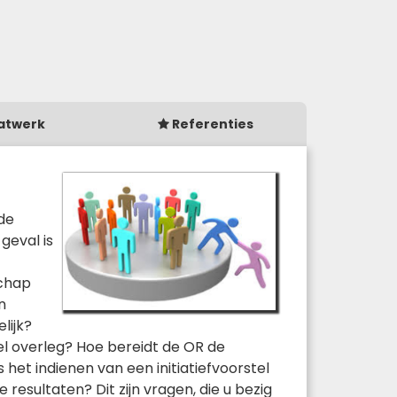
atwerk
Referenties
de
geval is
schap
n
lijk?
el overleg? Hoe bereidt de OR de
het indienen van een initiatiefvoorstel
esultaten? Dit zijn vragen, die u bezig