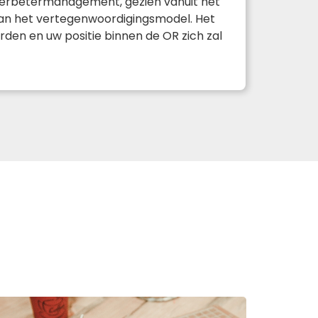
 verbetermanagement, gezien vanuit het
van het vertegenwoordigingsmodel. Het
den en uw positie binnen de OR zich zal