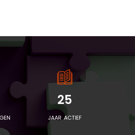
25
rden
voor
NGEN
JAAR ACTIEF
eze
t