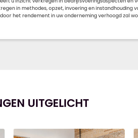
eeft u inzicht verkregen in bedrijfsvoeringsaspecten en
kregen in methodes, opzet, invoering en instandhouding 
ardoor het rendement in uw onderneming verhoogd zal wor
NGEN UITGELICHT