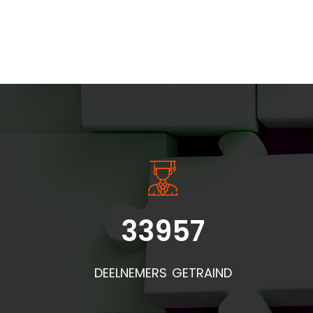
INSIDE INFORMATIE
33957
Bel
doo
DEELNEMERS GETRAIND
de