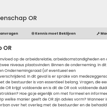
genschap OR
Aanvragen
Kennis moet Beklijven
Ma
p OR
nvloed op de arbeidsrelatie, arbeidsomstandigheden en 
wee niveaus plaatsvinden: Binnen de onderneming. In dit 
n Ondernemingsraad (of eventueel een
rschrijdend. In dit geval is er sprake van medezeggen
de bestuurder is van essentieel belang. Vragen, die ee
 de OR krijgt voldoende en is dit de OR ook voldoende duide
 betrokken? Hoe ga je eigenlijk om met formeel en informe
p welke manier geeft de OR zijn advies vorm? Wanneer is 
erban over het overleg met de bestuurder en de behaalde r