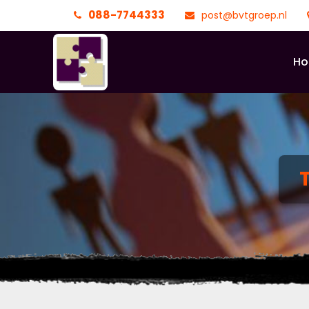
088-7744333
post@bvtgroep.nl
H