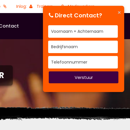
e
Inlog:
Trainers
Medewerkers
×
Direct Contact?
Contact
R
Verstuur