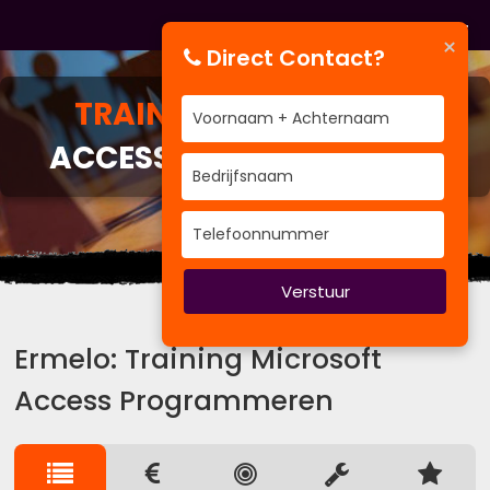
×
Direct Contact?
TRAINING
MICROSOFT
ACCESS PROGRAMMEREN
Hoe wilt u groeien.
Verstuur
Ermelo: Training Microsoft
Access Programmeren