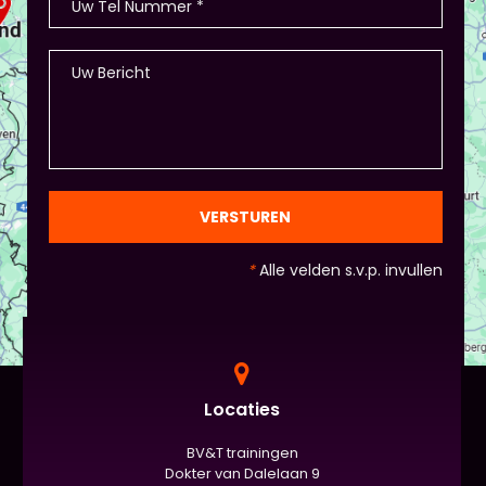
- Als je hierbij je eigen creativiteit in wil zetten is
dat altijd mogelijk! Maar: overleg dit dan wel met
Piet of hij dit wil in plaats van een eindpresentatie
+ zorg ervoor dat de deelnemers wel hun
spreekvaardigheden kunnen laten zien, want hier
draait het uiteindelijk om. - Al deze dingen hoeven
natuurlijk niet, het ligt eraan waar jou voorkeur ligt
en die van Piet en vervolgens de deelnemers:
gezien de eindpresentaties van 5 minuten de
officiële/vaste werkvorm zijn. Voor beginners is het
VERSTUREN
standaard de presentatie (van 3 minuten, dan
nog met spiekbriefje). - Vergeet het
*
Alle velden s.v.p. invullen
evaluatieformulier niet :)
Locaties
BV&T trainingen
Dokter van Dalelaan 9