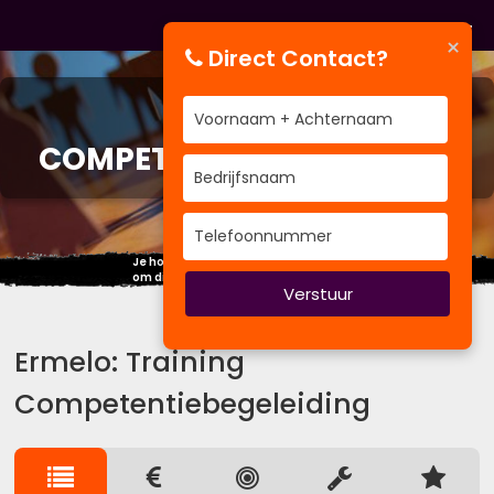
×
Direct Contact?
TRAINING
COMPETENTIEBEGELEIDING
Je hoeft geen ander mens te worden,
om dingen eens anders aan te pakken.
Verstuur
Ermelo: Training
Competentiebegeleiding