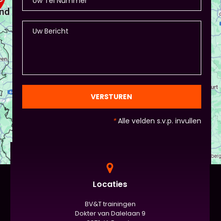
- Als je hierbij je eigen creativiteit in wil zetten is
dat altijd mogelijk! Maar: overleg dit dan wel met
Piet of hij dit wil in plaats van een eindpresentatie
+ zorg ervoor dat de deelnemers wel hun
spreekvaardigheden kunnen laten zien, want hier
draait het uiteindelijk om. - Al deze dingen hoeven
natuurlijk niet, het ligt eraan waar jou voorkeur ligt
en die van Piet en vervolgens de deelnemers:
gezien de eindpresentaties van 5 minuten de
officiële/vaste werkvorm zijn. Voor beginners is het
VERSTUREN
standaard de presentatie (van 3 minuten, dan
nog met spiekbriefje). - Vergeet het
*
Alle velden s.v.p. invullen
evaluatieformulier niet :)
Locaties
BV&T trainingen
Dokter van Dalelaan 9