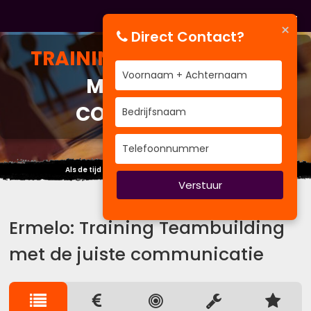
×
Direct Contact?
TRAINING
TEAMBUILDING
MET DE JUISTE
COMMUNICATIE
Als de tijd vliegt, vlieg mee ~time management~
Verstuur
Ermelo: Training Teambuilding
met de juiste communicatie