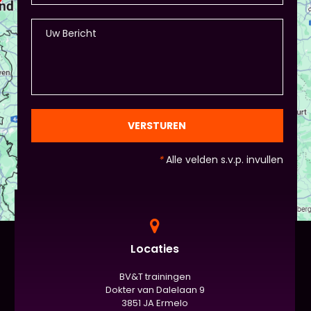
dat altijd mogelijk! Maar: overleg dit dan wel met
Piet of hij dit wil in plaats van een eindpresentatie
+ zorg ervoor dat de deelnemers wel hun
spreekvaardigheden kunnen laten zien, want hier
draait het uiteindelijk om. - Al deze dingen hoeven
natuurlijk niet, het ligt eraan waar jou voorkeur ligt
en die van Piet en vervolgens de deelnemers:
gezien de eindpresentaties van 5 minuten de
officiële/vaste werkvorm zijn. Voor beginners is het
VERSTUREN
standaard de presentatie (van 3 minuten, dan
nog met spiekbriefje). - Vergeet het
*
Alle velden s.v.p. invullen
evaluatieformulier niet :)
Locaties
BV&T trainingen
Dokter van Dalelaan 9
3851 JA Ermelo