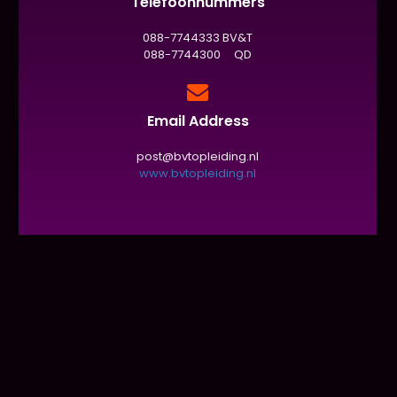
Telefoonnummers
088-7744333 BV&T
088-7744300 QD
Email Address
post@bvtopleiding.nl
www.bvtopleiding.nl