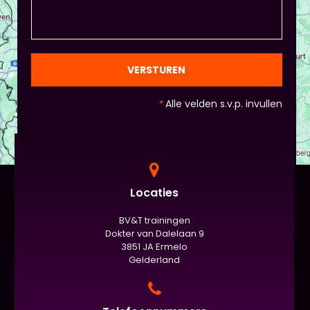
draait het uiteindelijk om. - Al deze dingen hoeven
natuurlijk niet, het ligt eraan waar jou voorkeur ligt
en die van Piet en vervolgens de deelnemers:
gezien de eindpresentaties van 5 minuten de
officiële/vaste werkvorm zijn. Voor beginners is het
VERSTUREN
standaard de presentatie (van 3 minuten, dan
nog met spiekbriefje). - Vergeet het
*
Alle velden s.v.p. invullen
evaluatieformulier niet :)
Locaties
BV&T trainingen
Dokter van Dalelaan 9
3851 JA Ermelo
Gelderland