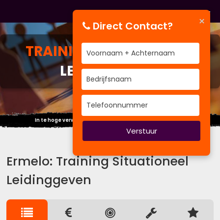
×
Direct Contact?
TRAINING
SITUATIONEEL
LEIDINGGEVEN
In te hoge verwachting schuilt de grootste teleurstelling.
Verstuur
Ermelo: Training Situationeel
Leidinggeven