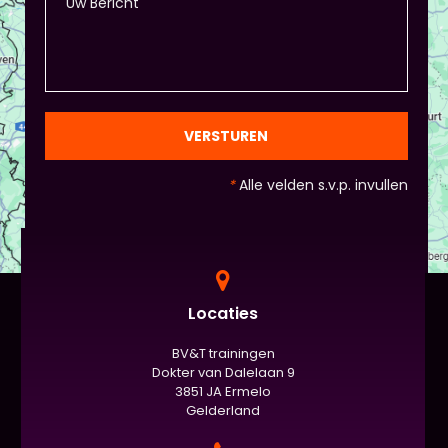
+ zorg ervoor dat de deelnemers wel hun
spreekvaardigheden kunnen laten zien, want hier
draait het uiteindelijk om. - Al deze dingen hoeven
natuurlijk niet, het ligt eraan waar jou voorkeur ligt
en die van Piet en vervolgens de deelnemers:
gezien de eindpresentaties van 5 minuten de
officiële/vaste werkvorm zijn. Voor beginners is het
VERSTUREN
standaard de presentatie (van 3 minuten, dan
nog met spiekbriefje). - Vergeet het
*
Alle velden s.v.p. invullen
evaluatieformulier niet :)
Locaties
BV&T trainingen
Dokter van Dalelaan 9
3851 JA Ermelo
Gelderland