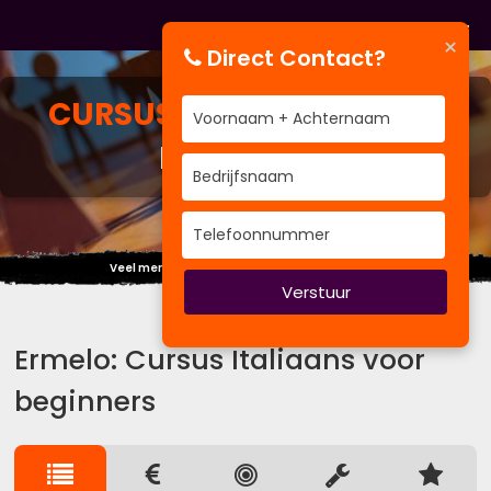
×
Direct Contact?
CURSUS
ITALIAANS VOOR
BEGINNERS
Veel mensen kiezen de weg van vooroordelen.
Verstuur
Ermelo: Cursus Italiaans voor
beginners