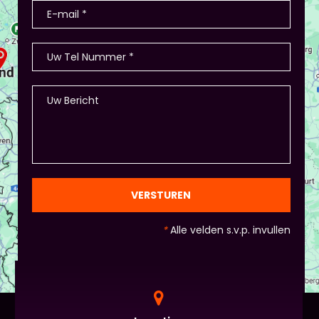
presentatie), hier waren ook winkeltjes, maar ook
memory met de producten, ze in categorieën
opdelen (grootte/kleur/soort) en andere spelletjes.
- Als je hierbij je eigen creativiteit in wil zetten is
dat altijd mogelijk! Maar: overleg dit dan wel met
Piet of hij dit wil in plaats van een eindpresentatie
+ zorg ervoor dat de deelnemers wel hun
spreekvaardigheden kunnen laten zien, want hier
draait het uiteindelijk om. - Al deze dingen hoeven
natuurlijk niet, het ligt eraan waar jou voorkeur ligt
en die van Piet en vervolgens de deelnemers:
gezien de eindpresentaties van 5 minuten de
officiële/vaste werkvorm zijn. Voor beginners is het
VERSTUREN
standaard de presentatie (van 3 minuten, dan
nog met spiekbriefje). - Vergeet het
*
Alle velden s.v.p. invullen
evaluatieformulier niet :)