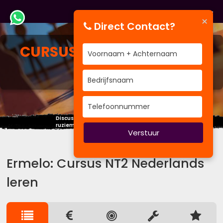
×
Direct Contact?
CURSUS
NT2 NEDERLANDS
LEREN
Discussiëren is kennis uitwisselen,
ruziemaken is onwetendheid uitwisselen.
Verstuur
Ermelo: Cursus NT2 Nederlands
leren