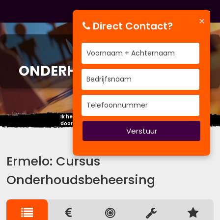
×
Direct Contact?
CURSUS
ONDERHOUDSBEHEERSING
Ik heb in mijn leven meer geleerd
door te luisteren dan door te spreken.
Verstuur
Ermelo: Cursus
Onderhoudsbeheersing