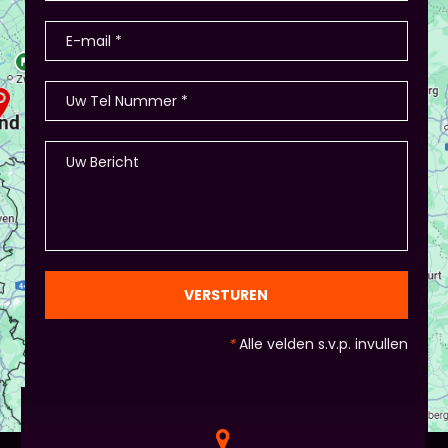
stellen de deelnemers zich voor (1-2 minuten
presentatie), hier waren ook winkeltjes, maar ook
memory met de producten, ze in categorieën
opdelen (grootte/kleur/soort) en andere spelletjes.
- Als je hierbij je eigen creativiteit in wil zetten is
dat altijd mogelijk! Maar: overleg dit dan wel met
Piet of hij dit wil in plaats van een eindpresentatie
+ zorg ervoor dat de deelnemers wel hun
spreekvaardigheden kunnen laten zien, want hier
draait het uiteindelijk om. - Al deze dingen hoeven
natuurlijk niet, het ligt eraan waar jou voorkeur ligt
en die van Piet en vervolgens de deelnemers:
gezien de eindpresentaties van 5 minuten de
officiële/vaste werkvorm zijn. Voor beginners is het
VERSTUREN
standaard de presentatie (van 3 minuten, dan
nog met spiekbriefje). - Vergeet het
*
Alle velden s.v.p. invullen
evaluatieformulier niet :)