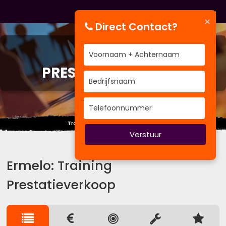
×
Direct Contact?
TRAINING
PRESTATIEVERKOOP
Trainen is een richting geen punt.
Verstuur
Ermelo: Training
Prestatieverkoop