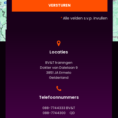
officiële/vaste werkvorm zijn. Voor beginners is het
VERSTUREN
standaard de presentatie (van 3 minuten, dan
nog met spiekbriefje). - Vergeet het
*
Alle velden s.v.p. invullen
evaluatieformulier niet :)
Locaties
BV&T trainingen
Dokter van Dalelaan 9
3851 JA Ermelo
Gelderland
Telefoonnummers
088-7744333 BV&T
088-7744300 QD