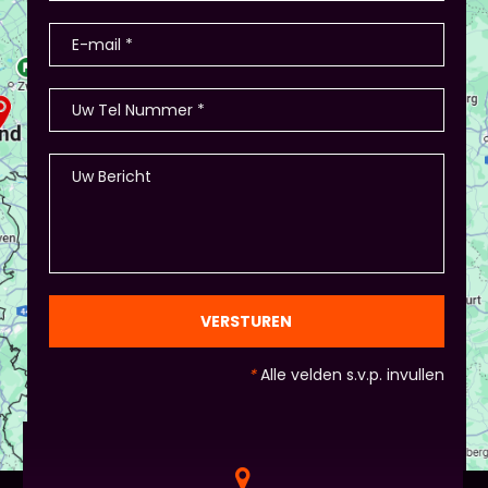
stellen de deelnemers zich voor (1-2 minuten
presentatie), hier waren ook winkeltjes, maar ook
memory met de producten, ze in categorieën
opdelen (grootte/kleur/soort) en andere spelletjes.
- Als je hierbij je eigen creativiteit in wil zetten is
dat altijd mogelijk! Maar: overleg dit dan wel met
Piet of hij dit wil in plaats van een eindpresentatie
+ zorg ervoor dat de deelnemers wel hun
spreekvaardigheden kunnen laten zien, want hier
draait het uiteindelijk om. - Al deze dingen hoeven
natuurlijk niet, het ligt eraan waar jou voorkeur ligt
en die van Piet en vervolgens de deelnemers:
gezien de eindpresentaties van 5 minuten de
officiële/vaste werkvorm zijn. Voor beginners is het
VERSTUREN
standaard de presentatie (van 3 minuten, dan
nog met spiekbriefje). - Vergeet het
*
Alle velden s.v.p. invullen
evaluatieformulier niet :)