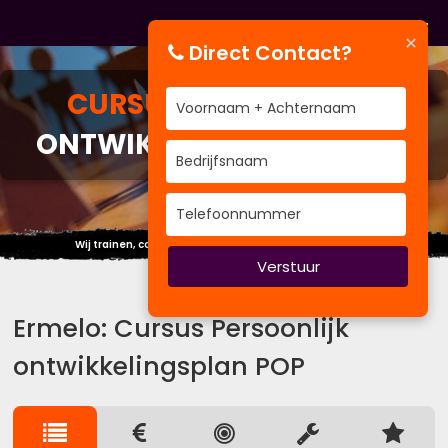
×
Direct Contact?
CURSUS
PERSOONLIJK
ONTWIKKELINGSPLAN POP
Wij trainen, coachen om uw performance te verbeteren
Verstuur
Ermelo: Cursus Persoonlijk
ontwikkelingsplan POP