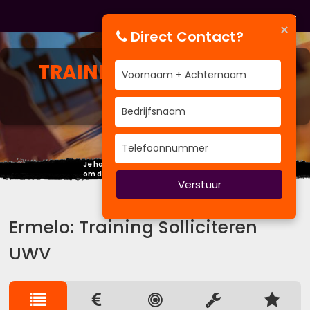
×
Direct Contact?
TRAINING
SOLLICITEREN
UWV
Je hoeft geen ander mens te worden,
om dingen eens anders aan te pakken.
Verstuur
Ermelo: Training Solliciteren
UWV