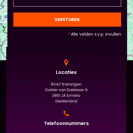
en die van Piet en vervolgens de deelnemers:
gezien de eindpresentaties van 5 minuten de
officiële/vaste werkvorm zijn. Voor beginners is het
VERSTUREN
standaard de presentatie (van 3 minuten, dan
nog met spiekbriefje). - Vergeet het
*
Alle velden s.v.p. invullen
evaluatieformulier niet :)
Locaties
BV&T trainingen
Dokter van Dalelaan 9
3851 JA Ermelo
Gelderland
Telefoonnummers