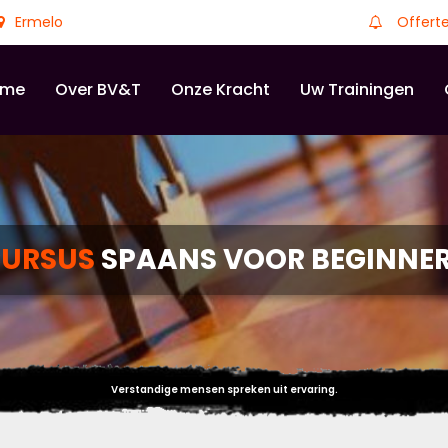
Ermelo
Offert
ome
Over BV&T
Onze Kracht
Uw Trainingen
URSUS
SPAANS VOOR BEGINNE
Verstandige mensen spreken uit ervaring.