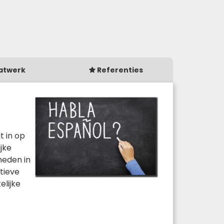
atwerk
Referenties
t in op
jke
heden in
ctieve
elijke