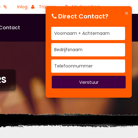
e
Inlog:
Trainers
Medewerkers
×
Direct Contact?
Contact
RS
Verstuur