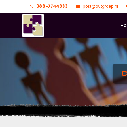
088-7744333
post@bvtgroep.nl
H
C