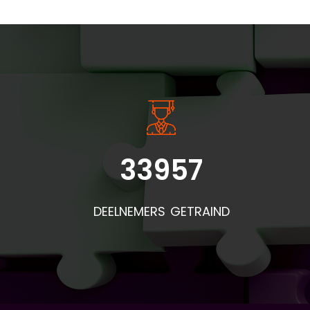
INSIDE INFORMATIE
33957
Bel
doo
DEELNEMERS GETRAIND
de
pr
mat
af
is: