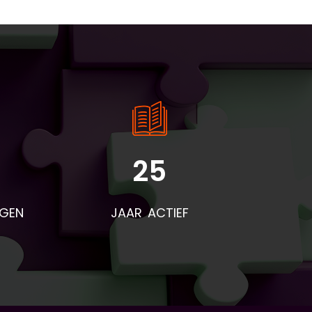
25
rden
voor
NGEN
JAAR ACTIEF
eze
t
end
r na
res
d is