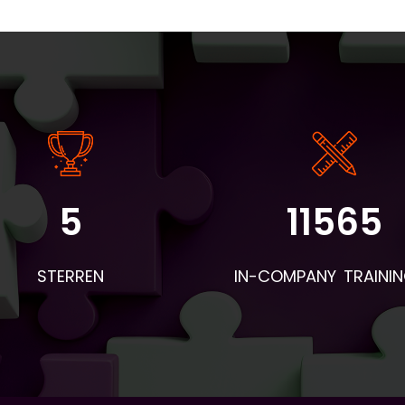
5
11565
angrijke informatie: - De instaptoets en intakeformulieren wo
r BV&T aangeleverd. - Voor de eerste les worden de boeken 
STERREN
IN-COMPANY TRAINI
 deelnemers en woordentrainers per post verstuurd. Neem d
mee naar de eerste les en geef ze aan de deelnemers. Apar
hiervan wordt een envelop verstuurd met naambordjes,
esentielijsten, pennen en evaluatieformulieren. - Voor aanvull
eriaal dat geprint moet worden: vraag BV&T hiervoor. - Stuu
loop van de lessen een bericht naar Piet Brands. Zijn e-mailad
 piet.brands@ah.nl. Hierin geef je aan wat als lesstof behandel