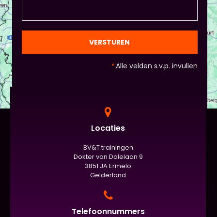
natuurlijk niet, het ligt eraan waar jou voorkeur ligt
en die van Piet en vervolgens de deelnemers:
gezien de eindpresentaties van 5 minuten de
officiële/vaste werkvorm zijn. Voor beginners is het
VERSTUREN
standaard de presentatie (van 3 minuten, dan
nog met spiekbriefje). - Vergeet het
*
Alle velden s.v.p. invullen
evaluatieformulier niet :)
Locaties
BV&T trainingen
Dokter van Dalelaan 9
3851 JA Ermelo
Gelderland
Telefoonnummers