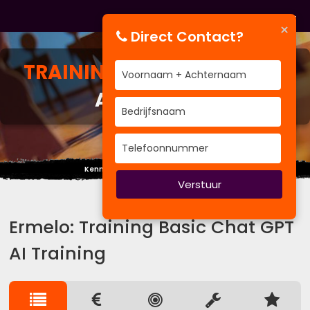
×
Direct Contact?
TRAINING
BASIC CHAT GPT
AI TRAINING
Kennis kun je niet eisen of afdwingen.
Verstuur
Ermelo: Training Basic Chat GPT
AI Training