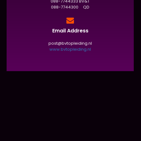
088-7744333 BV&T
088-7744300 QD
Email Address
post@bvtopleiding.nl
www.bvtopleiding.nl