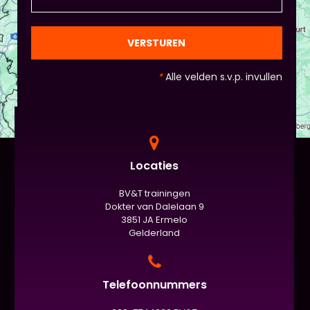
en die van Piet en vervolgens de deelnemers:
gezien de eindpresentaties van 5 minuten de
officiële/vaste werkvorm zijn. Voor beginners is het
VERSTUREN
standaard de presentatie (van 3 minuten, dan
nog met spiekbriefje). - Vergeet het
*
Alle velden s.v.p. invullen
evaluatieformulier niet :)
Locaties
BV&T trainingen
Dokter van Dalelaan 9
3851 JA Ermelo
Gelderland
Telefoonnummers