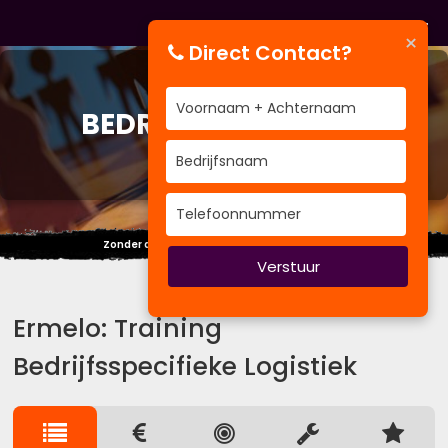
×
Direct Contact?
TRAINING
BEDRIJFSSPECIFIEKE
LOGISTIEK
Zonder de dalen geniet je niet van de pieken.
Verstuur
Ermelo: Training
Bedrijfsspecifieke Logistiek