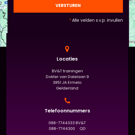
officiële/vaste werkvorm zijn. Voor beginners is het
VERSTUREN
standaard de presentatie (van 3 minuten, dan
nog met spiekbriefje). - Vergeet het
*
Alle velden s.v.p. invullen
evaluatieformulier niet :)
Locaties
BV&T trainingen
Dokter van Dalelaan 9
3851 JA Ermelo
Gelderland
Telefoonnummers
088-7744333 BV&T
088-7744300 QD