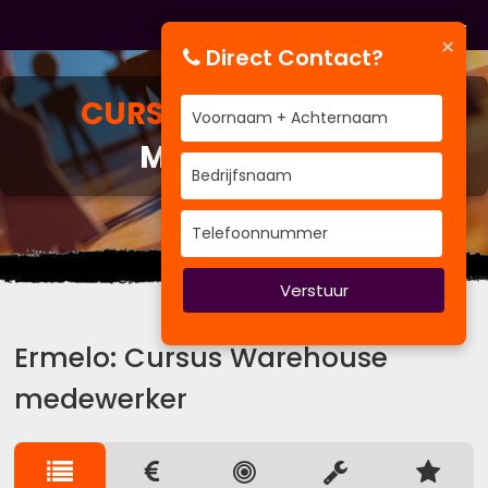
×
Direct Contact?
CURSUS
WAREHOUSE
MEDEWERKER
BV&T traint voor Bedrijven
Verstuur
Ermelo: Cursus Warehouse
medewerker