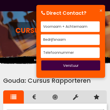
×
Direct Contact?
CURSUS
RAPPORTEREN
Echt respect moet je verdienen.
Verstuur
Gouda: Cursus Rapporteren