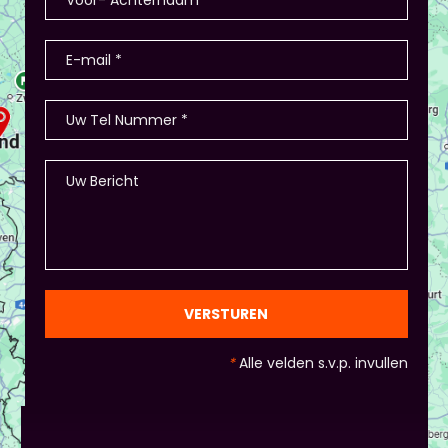
producten? - Of in Amsterdam 2 jaar terug: eerst
stellen de deelnemers zich voor (1-2 minuten
presentatie), hier waren ook winkeltjes, maar ook
memory met de producten, ze in categorieën
opdelen (grootte/kleur/soort) en andere spelletjes.
- Als je hierbij je eigen creativiteit in wil zetten is
dat altijd mogelijk! Maar: overleg dit dan wel met
Piet of hij dit wil in plaats van een eindpresentatie
+ zorg ervoor dat de deelnemers wel hun
spreekvaardigheden kunnen laten zien, want hier
draait het uiteindelijk om. - Al deze dingen hoeven
natuurlijk niet, het ligt eraan waar jou voorkeur ligt
en die van Piet en vervolgens de deelnemers:
gezien de eindpresentaties van 5 minuten de
officiële/vaste werkvorm zijn. Voor beginners is het
VERSTUREN
standaard de presentatie (van 3 minuten, dan
nog met spiekbriefje). - Vergeet het
*
Alle velden s.v.p. invullen
evaluatieformulier niet :)