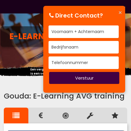
×
Direct Contact?
E-LEARNING
AVG TRAINING
Een vergadering waarin iedereen het eens is,
is een verloren vergadering.
Verstuur
Gouda: E-Learning AVG training