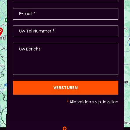
producten? - Of in Amsterdam 2 jaar terug: eerst
stellen de deelnemers zich voor (1-2 minuten
presentatie), hier waren ook winkeltjes, maar ook
memory met de producten, ze in categorieën
opdelen (grootte/kleur/soort) en andere spelletjes.
- Als je hierbij je eigen creativiteit in wil zetten is
dat altijd mogelijk! Maar: overleg dit dan wel met
Piet of hij dit wil in plaats van een eindpresentatie
+ zorg ervoor dat de deelnemers wel hun
spreekvaardigheden kunnen laten zien, want hier
draait het uiteindelijk om. - Al deze dingen hoeven
natuurlijk niet, het ligt eraan waar jou voorkeur ligt
en die van Piet en vervolgens de deelnemers:
gezien de eindpresentaties van 5 minuten de
officiële/vaste werkvorm zijn. Voor beginners is het
VERSTUREN
standaard de presentatie (van 3 minuten, dan
nog met spiekbriefje). - Vergeet het
*
Alle velden s.v.p. invullen
evaluatieformulier niet :)