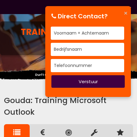
×
Direct Contact?
TRAINING
MICROSOFT
OUTLOOK
Durft u zichzelf kwetsbaar op te stellen?
Verstuur
Gouda: Training Microsoft
Outlook