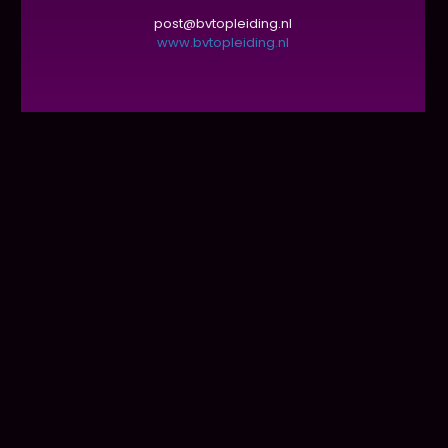
post@bvtopleiding.nl
www.bvtopleiding.nl