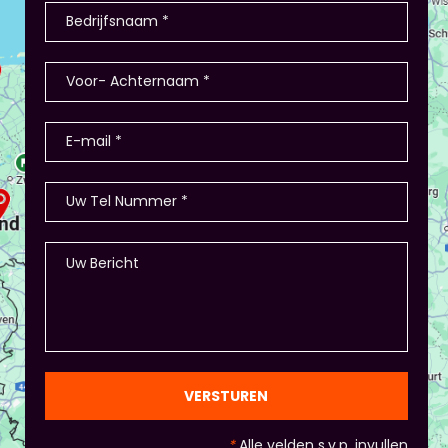
deelnemers hebben producten als
winkel/restaurant, verkopen deze en de
teamleiders zijn de kopers of bestellen ze. Hoe
nemen ze de bestelling af? Hoe heten de
producten? - Of in Amsterdam 2 jaar terug: eerst
stellen de deelnemers zich voor (1-2 minuten
presentatie), hier waren ook winkeltjes, maar ook
memory met de producten, ze in categorieën
opdelen (grootte/kleur/soort) en andere spelletjes.
- Als je hierbij je eigen creativiteit in wil zetten is
dat altijd mogelijk! Maar: overleg dit dan wel met
Piet of hij dit wil in plaats van een eindpresentatie
+ zorg ervoor dat de deelnemers wel hun
spreekvaardigheden kunnen laten zien, want hier
draait het uiteindelijk om. - Al deze dingen hoeven
natuurlijk niet, het ligt eraan waar jou voorkeur ligt
en die van Piet en vervolgens de deelnemers:
gezien de eindpresentaties van 5 minuten de
officiële/vaste werkvorm zijn. Voor beginners is het
VERSTUREN
standaard de presentatie (van 3 minuten, dan
nog met spiekbriefje). - Vergeet het
*
Alle velden s.v.p. invullen