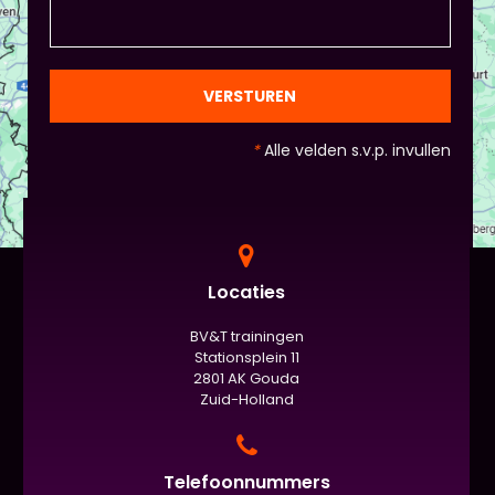
natuurlijk niet, het ligt eraan waar jou voorkeur ligt
en die van Piet en vervolgens de deelnemers:
gezien de eindpresentaties van 5 minuten de
officiële/vaste werkvorm zijn. Voor beginners is het
VERSTUREN
standaard de presentatie (van 3 minuten, dan
nog met spiekbriefje). - Vergeet het
*
Alle velden s.v.p. invullen
evaluatieformulier niet :)
Locaties
BV&T trainingen
Stationsplein 11
2801 AK Gouda
Zuid-Holland
Telefoonnummers