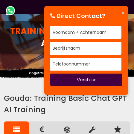
×
Direct Contact?
TRAINING
BASIC CHAT GPT
AI TRAINING
Ongetraind werken is eigenlijk jezelf bedriegen
Verstuur
Gouda: Training Basic Chat GPT
AI Training