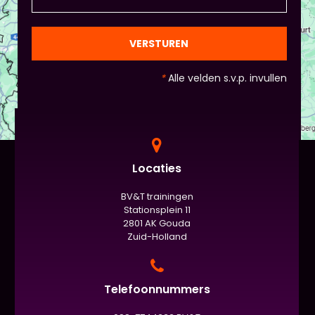
en die van Piet en vervolgens de deelnemers:
gezien de eindpresentaties van 5 minuten de
officiële/vaste werkvorm zijn. Voor beginners is het
VERSTUREN
standaard de presentatie (van 3 minuten, dan
nog met spiekbriefje). - Vergeet het
*
Alle velden s.v.p. invullen
evaluatieformulier niet :)
Locaties
BV&T trainingen
Stationsplein 11
2801 AK Gouda
Zuid-Holland
Telefoonnummers