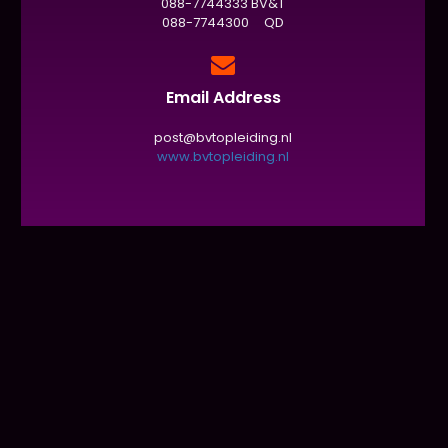
088-7744333 BV&T
088-7744300 QD
Email Address
post@bvtopleiding.nl
www.bvtopleiding.nl