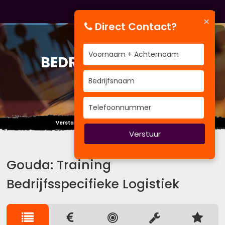
×
Direct Contact?
TRAINING
BEDRIJFSSPECIFIEKE
LOGISTIEK
Verstandige mensen spreken uit ervaring.
Verstuur
Gouda: Training
Bedrijfsspecifieke Logistiek