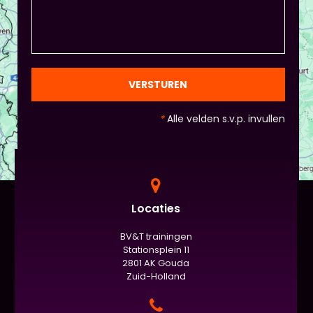
spreekvaardigheden kunnen laten zien, want hier
draait het uiteindelijk om. - Al deze dingen hoeven
natuurlijk niet, het ligt eraan waar jou voorkeur ligt
en die van Piet en vervolgens de deelnemers:
gezien de eindpresentaties van 5 minuten de
officiële/vaste werkvorm zijn. Voor beginners is het
VERSTUREN
standaard de presentatie (van 3 minuten, dan
nog met spiekbriefje). - Vergeet het
*
Alle velden s.v.p. invullen
evaluatieformulier niet :)
Locaties
BV&T trainingen
Stationsplein 11
2801 AK Gouda
Zuid-Holland