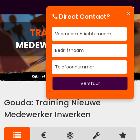
×
Direct Contact?
TRAINING
NIEUWE
MEDEWERKER INWERKEN
Kijk niet veel betekenend maar beteken veel.
Verstuur
Gouda: Training Nieuwe
Medewerker Inwerken