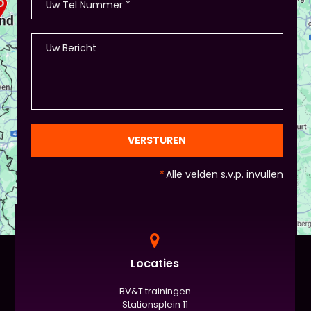
- Als je hierbij je eigen creativiteit in wil zetten is
dat altijd mogelijk! Maar: overleg dit dan wel met
Piet of hij dit wil in plaats van een eindpresentatie
+ zorg ervoor dat de deelnemers wel hun
spreekvaardigheden kunnen laten zien, want hier
draait het uiteindelijk om. - Al deze dingen hoeven
natuurlijk niet, het ligt eraan waar jou voorkeur ligt
en die van Piet en vervolgens de deelnemers:
gezien de eindpresentaties van 5 minuten de
officiële/vaste werkvorm zijn. Voor beginners is het
VERSTUREN
standaard de presentatie (van 3 minuten, dan
nog met spiekbriefje). - Vergeet het
*
Alle velden s.v.p. invullen
evaluatieformulier niet :)
Locaties
BV&T trainingen
Stationsplein 11