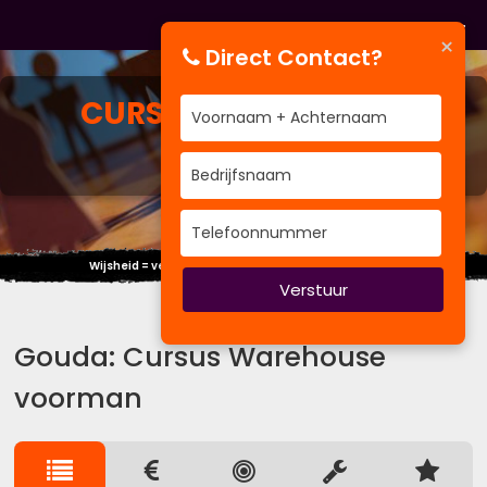
×
Direct Contact?
CURSUS
WAREHOUSE
VOORMAN
Wijsheid = verschil kennen tussen wijsheid en kennis.
Verstuur
Gouda: Cursus Warehouse
voorman