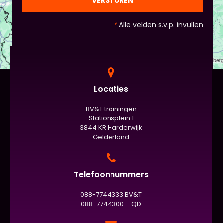
VERSTUREN
standaard de presentatie (van 3 minuten, dan
nog met spiekbriefje). - Vergeet het
*
Alle velden s.v.p. invullen
evaluatieformulier niet :)
Locaties
BV&T trainingen
Stationsplein 1
3844 KR Harderwijk
Gelderland
Telefoonnummers
088-7744333 BV&T
088-7744300 QD