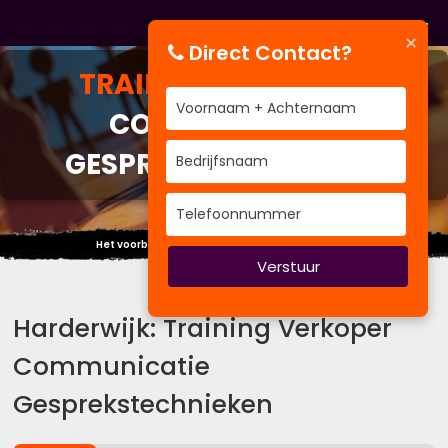
×
Direct Contact?
TRAINING
VERKOPER
COMMUNICATIE
GESPREKSTECHNIEKEN
Het voorbeeld is de grootste van alle theorieën.
Verstuur
Harderwijk: Training Verkoper
Communicatie
Gesprekstechnieken