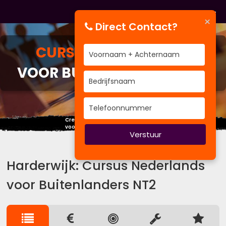
×
Direct Contact?
CURSUS
NEDERLANDS
VOOR BUITENLANDERS NT2
Creëer nu je eigen toekomst,
voordat een ander het voor je doet.
Verstuur
Harderwijk: Cursus Nederlands
voor Buitenlanders NT2