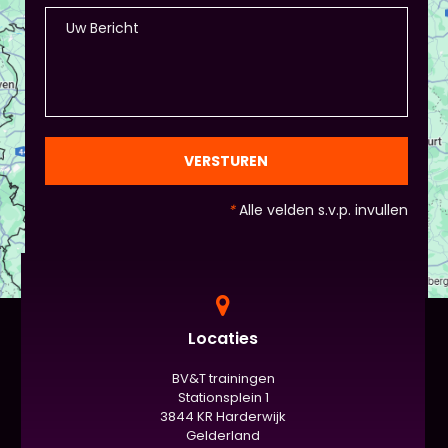
Piet of hij dit wil in plaats van een eindpresentatie
+ zorg ervoor dat de deelnemers wel hun
spreekvaardigheden kunnen laten zien, want hier
draait het uiteindelijk om. - Al deze dingen hoeven
natuurlijk niet, het ligt eraan waar jou voorkeur ligt
en die van Piet en vervolgens de deelnemers:
gezien de eindpresentaties van 5 minuten de
officiële/vaste werkvorm zijn. Voor beginners is het
VERSTUREN
standaard de presentatie (van 3 minuten, dan
nog met spiekbriefje). - Vergeet het
*
Alle velden s.v.p. invullen
evaluatieformulier niet :)
Locaties
BV&T trainingen
Stationsplein 1
3844 KR Harderwijk
Gelderland