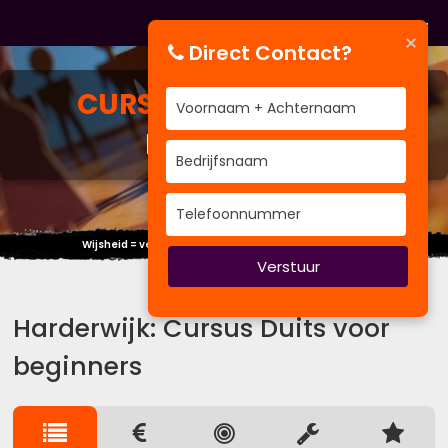
×
Direct Contact?
CURSUS
DUITS VOOR
BEGINNERS
Wijsheid = verschil kennen tussen wijsheid en kennis.
Verstuur
Harderwijk: Cursus Duits voor
beginners