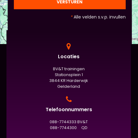
officiële/vaste werkvorm zijn. Voor beginners is het
VERSTUREN
standaard de presentatie (van 3 minuten, dan
nog met spiekbriefje). - Vergeet het
*
Alle velden s.v.p. invullen
evaluatieformulier niet :)
Locaties
BV&T trainingen
Stationsplein 1
3844 KR Harderwijk
Gelderland
Telefoonnummers
088-7744333 BV&T
088-7744300 QD