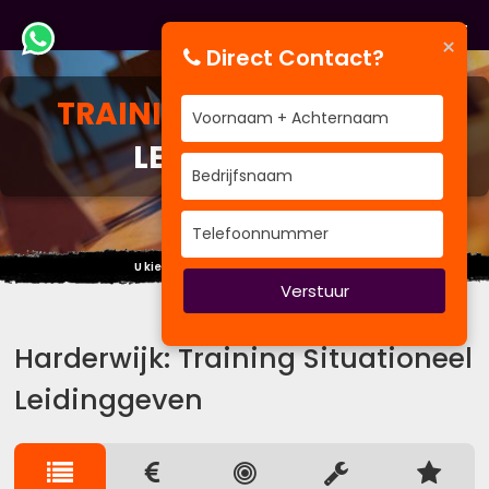
×
Direct Contact?
TRAINING
SITUATIONEEL
LEIDINGGEVEN
U kiest BVenT als u scherp wilt trainen
Verstuur
Harderwijk: Training Situationeel
Leidinggeven