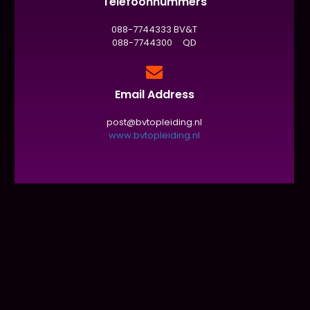
Telefoonnummers
088-7744333 BV&T
088-7744300 QD
Email Address
post@bvtopleiding.nl
www.bvtopleiding.nl