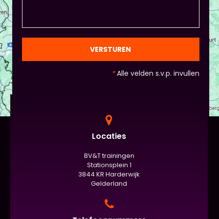
draait het uiteindelijk om. - Al deze dingen hoeven
natuurlijk niet, het ligt eraan waar jou voorkeur ligt
en die van Piet en vervolgens de deelnemers:
gezien de eindpresentaties van 5 minuten de
officiële/vaste werkvorm zijn. Voor beginners is het
VERSTUREN
standaard de presentatie (van 3 minuten, dan
nog met spiekbriefje). - Vergeet het
*
Alle velden s.v.p. invullen
evaluatieformulier niet :)
Locaties
BV&T trainingen
Stationsplein 1
3844 KR Harderwijk
Gelderland