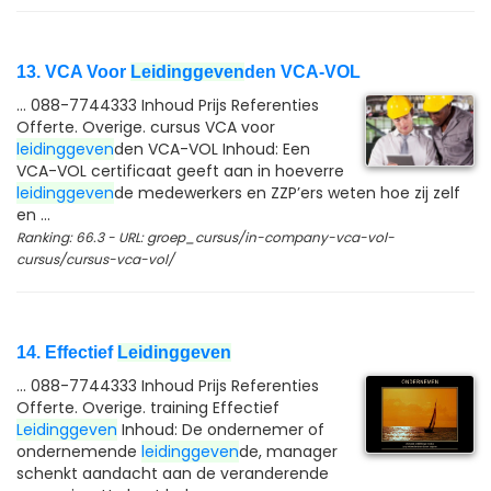
13. VCA Voor
Leidinggeven
den VCA-VOL
... 088-7744333 Inhoud Prijs Referenties
Offerte. Overige. cursus VCA voor
leidinggeven
den VCA-VOL Inhoud: Een
VCA-VOL certificaat geeft aan in hoeverre
leidinggeven
de medewerkers en ZZP’ers weten hoe zij zelf
en ...
Ranking: 66.3 - URL: groep_cursus/in-company-vca-vol-
cursus/cursus-vca-vol/
14. Effectief
Leidinggeven
... 088-7744333 Inhoud Prijs Referenties
Offerte. Overige. training Effectief
Leidinggeven
Inhoud: De ondernemer of
ondernemende
leidinggeven
de, manager
schenkt aandacht aan de veranderende