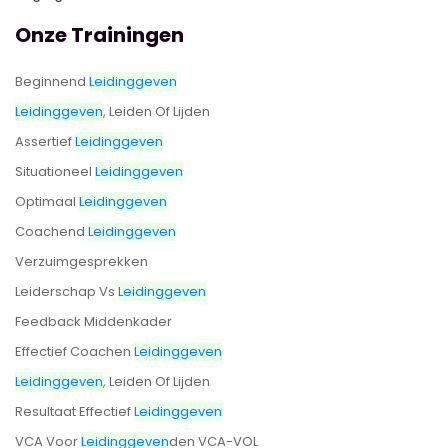
Onze Trainingen
Beginnend
Leidinggeven
Leidinggeven
, Leiden Of Lijden
Assertief
Leidinggeven
Situationeel
Leidinggeven
Optimaal
Leidinggeven
Coachend
Leidinggeven
Verzuimgesprekken
Leiderschap Vs
Leidinggeven
Feedback Middenkader
Effectief Coachen
Leidinggeven
Leidinggeven
, Leiden Of Lijden
Resultaat Effectief
Leidinggeven
VCA Voor
Leidinggeven
Den VCA-VOL