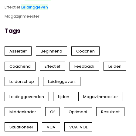
Effectief
Leidinggeven
Magazijnmeester
Tags
Assertief
Beginnend
Coachen
Coachend
Effectief
Feedback
Leiden
Leiderschap
Leidinggeven,
Leidinggevenden
Lijden
Magazijnmeester
Middenkader
Of
Optimaal
Resultaat
Situationeel
VCA
VCA-VOL