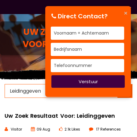
×
Direct Contact?
UW ZOEK RESULTAAT
VOOR:
LEIDINGGEVEN
Verstuur
×
Uw Zoek Resultaat Voor: Leidinggeven
Visitor
09 Aug
2.1k Likes
17 References