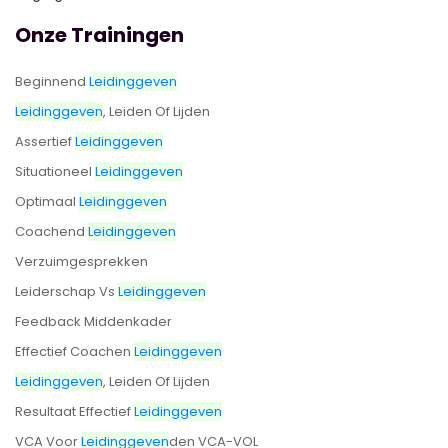
Onze Trainingen
Beginnend
Leidinggeven
Leidinggeven
, Leiden Of Lijden
Assertief
Leidinggeven
Situationeel
Leidinggeven
Optimaal
Leidinggeven
Coachend
Leidinggeven
Verzuimgesprekken
Leiderschap Vs
Leidinggeven
Feedback Middenkader
Effectief Coachen
Leidinggeven
Leidinggeven
, Leiden Of Lijden
Resultaat Effectief
Leidinggeven
VCA Voor
Leidinggeven
Den VCA-VOL