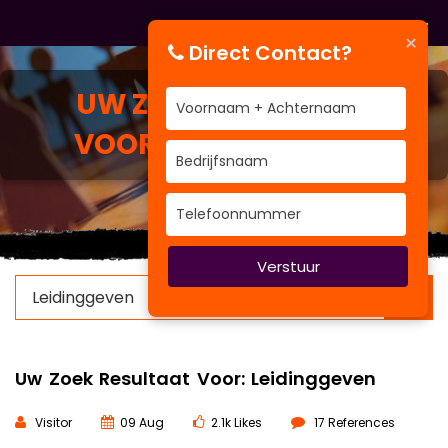
×
Direct Contact?
UW ZOEK RESULTAAT
VOOR:
LEIDINGGEVEN
Verstuur
×
Uw Zoek Resultaat Voor: Leidinggeven
Visitor
09 Aug
2.1k Likes
17 References