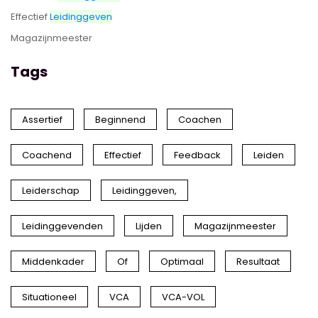
Effectief
Leidinggeven
Magazijnmeester
Tags
Assertief
Beginnend
Coachen
Coachend
Effectief
Feedback
Leiden
Leiderschap
Leidinggeven,
Leidinggevenden
Lijden
Magazijnmeester
Middenkader
Of
Optimaal
Resultaat
Situationeel
VCA
VCA-VOL