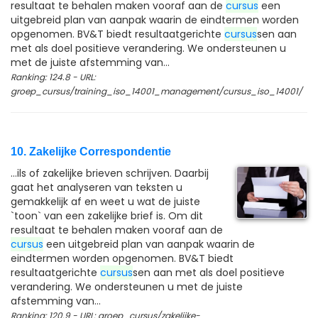
resultaat te behalen maken vooraf aan de
cursus
een
uitgebreid plan van aanpak waarin de eindtermen worden
opgenomen. BV&T biedt resultaatgerichte
cursus
sen aan
met als doel positieve verandering. We ondersteunen u
met de juiste afstemming van...
Ranking: 124.8 - URL:
groep_cursus/training_iso_14001_management/cursus_iso_14001/
10. Zakelijke Correspondentie
...ils of zakelijke brieven schrijven. Daarbij
gaat het analyseren van teksten u
gemakkelijk af en weet u wat de juiste
`toon` van een zakelijke brief is. Om dit
resultaat te behalen maken vooraf aan de
cursus
een uitgebreid plan van aanpak waarin de
eindtermen worden opgenomen. BV&T biedt
resultaatgerichte
cursus
sen aan met als doel positieve
verandering. We ondersteunen u met de juiste
afstemming van...
Ranking: 120.9 - URL: groep_cursus/zakelijke-