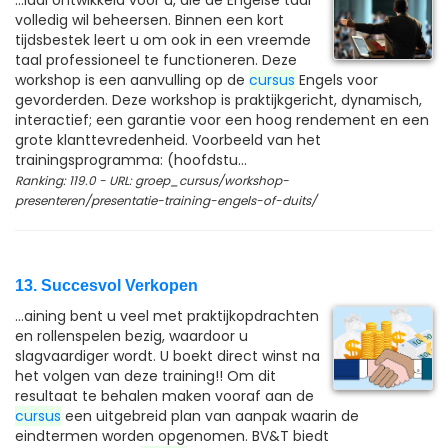
...iaal ontwikkeld voor u, die de Engelse taal
volledig wil beheersen. Binnen een kort
tijdsbestek leert u om ook in een vreemde
taal professioneel te functioneren. Deze
workshop is een aanvulling op de
cursus
Engels voor
gevorderden. Deze workshop is praktijkgericht, dynamisch,
interactief; een garantie voor een hoog rendement en een
grote klanttevredenheid. Voorbeeld van het
trainingsprogramma: (hoofdstu...
Ranking: 119.0 - URL: groep_cursus/workshop-
presenteren/presentatie-training-engels-of-duits/
13. Succesvol Verkopen
...aining bent u veel met praktijkopdrachten
en rollenspelen bezig, waardoor u
slagvaardiger wordt. U boekt direct winst na
het volgen van deze training!! Om dit
resultaat te behalen maken vooraf aan de
cursus
een uitgebreid plan van aanpak waarin de
eindtermen worden opgenomen. BV&T biedt