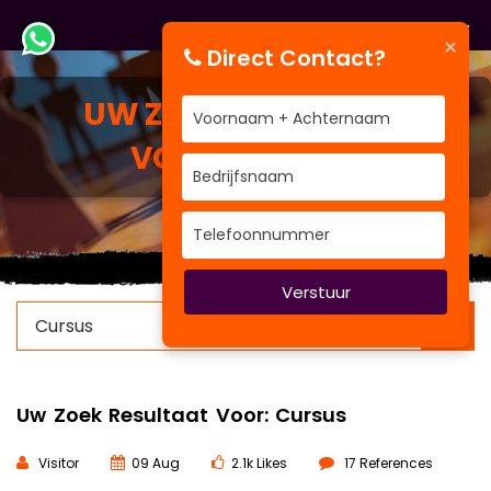
×
Direct Contact?
UW ZOEK RESULTAAT
VOOR:
CURSUS
Verstuur
×
Uw Zoek Resultaat Voor: Cursus
Visitor
09 Aug
2.1k Likes
17 References