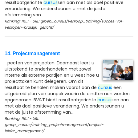
resultaatgerichte
cursus
sen aan met als doel positieve
verandering. We ondersteunen u met de juiste
afstemming van...
Ranking: 115.1 - URL: groep_cursus/verkoop_training/succes-vol-
verkopen-praktijk_gericht/
14. Projectmanagement
...pecten van projecten. Daarnaast leert u
uitstekend te onderhandelen met zowel
interne als externe partijen en u weet hoe u
projecttaken kunt delegeren. Om dit
resultaat te behalen maken vooraf aan de
cursus
een
uitgebreid plan van aanpak waarin de eindtermen worden
opgenomen. BV&T biedt resultaatgerichte
cursus
sen aan
met als doel positieve verandering. We ondersteunen u
met de juiste afstemming van...
Ranking: 115.1 - URL:
groep_cursus/training_projectmanagement/project-
leider_management/